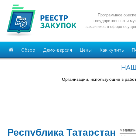
Программное обеспе
государственных и му
заказчиков в сфере осуще
Обзор
Демо-версия
Цены
Как купить
П
НАШ
Организации, использующие в рабо
Республика Татарстан
Медицин