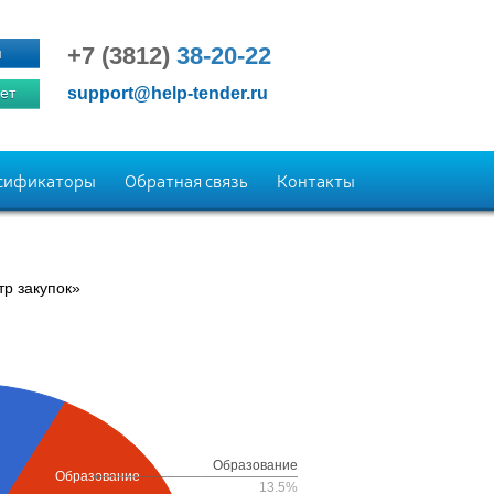
+7 (3812)
38-20-22
я
ет
support@help-tender.ru
сификаторы
Обратная связь
Контакты
р закупок»
Образование
Образование
13.5%