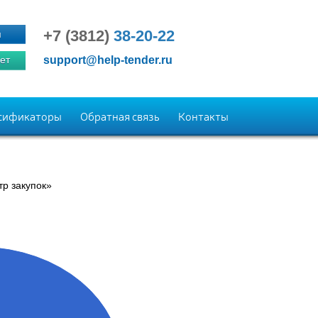
+7 (3812)
38-20-22
я
ет
support@help-tender.ru
сификаторы
Обратная связь
Контакты
р закупок»