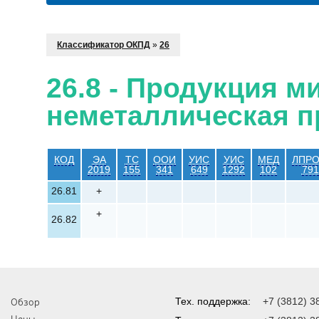
Классификатор ОКПД
»
26
26.8 - Продукция 
неметаллическая п
КОД
ЭА
ТС
ООИ
УИС
УИС
МЕД
ЛПР
2019
155
341
649
1292
102
791
26.81
+
+
26.82
Обзор
Тех. поддержка:
+7 (3812) 3
Цены