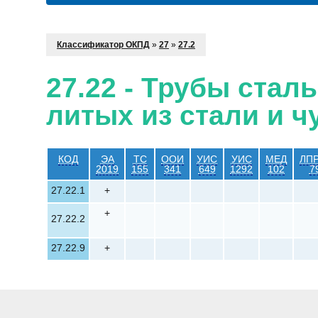
Классификатор ОКПД
»
27
»
27.2
27.22 - Трубы стал
литых из стали и ч
КОД
ЭА
ТС
ООИ
УИС
УИС
МЕД
ЛП
2019
155
341
649
1292
102
7
27.22.1
+
+
27.22.2
27.22.9
+