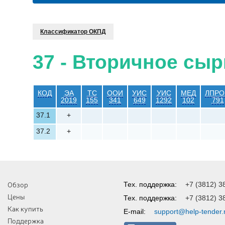
Классификатор ОКПД
37 - Вторичное сыр
КОД
ЭА
ТС
ООИ
УИС
УИС
МЕД
ЛПР
2019
155
341
649
1292
102
791
37.1
+
37.2
+
Обзор
Тех. поддержка:
+7 (3812) 3
Цены
Тех. поддержка:
+7 (3812) 3
Как купить
E-mail:
support@help-tender.
Поддержка