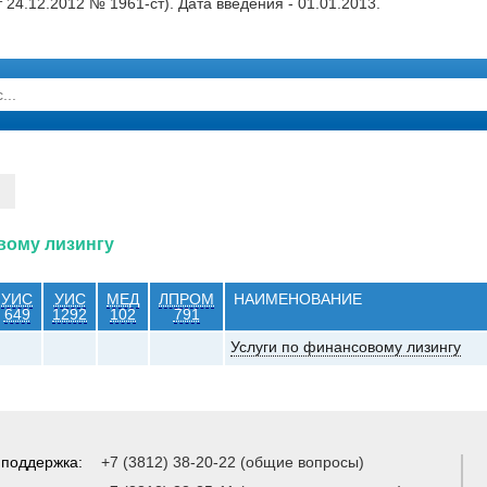
24.12.2012 № 1961-ст). Дата введения - 01.01.2013.
овому лизингу
УИС
УИС
МЕД
ЛПРОМ
НАИМЕНОВАНИЕ
649
1292
102
791
Услуги по финансовому лизингу
 поддержка:
+7 (3812) 38-20-22 (общие вопросы)