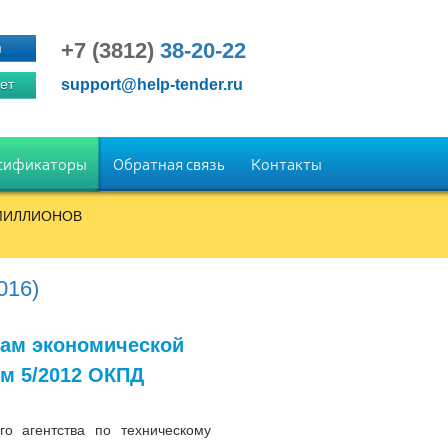
+7 (3812)
38-20-22
я
ет
support@help-tender.ru
сификаторы
Обратная связь
Контакты
0 МИЛЛИОНОВ
016)
дам экономической
ем 5/2012 ОКПД
о агентства по техническому