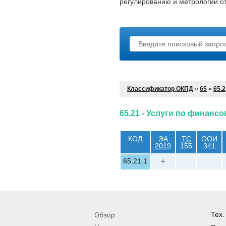
регулированию и метрологии от 
Классификатор ОКПД
»
65
»
65.2
65.21 - Услуги по финанс
КОД
ЭА
ТС
ООИ
2019
155
341
65.21.1
+
Обзор
Тех.