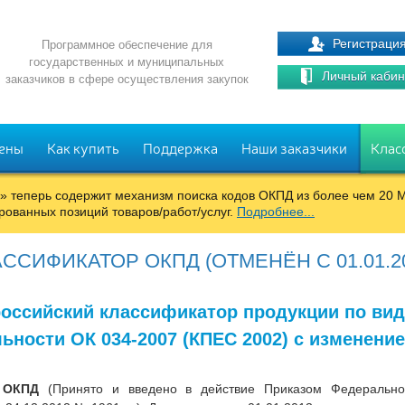
Регистраци
Программное обеспечение для
государственных и муниципальных
Личный кабин
заказчиков в сфере осуществления закупок
ены
Как купить
Поддержка
Наши заказчики
Клас
к» теперь содержит механизм поиска кодов ОКПД из более чем 2
ованных позиций товаров/работ/услуг.
Подробнее...
ССИФИКАТОР ОКПД (ОТМЕНЁН С 01.01.2
оссийский классификатор продукции по ви
ьности ОК 034-2007 (КПЕС 2002) с изменени
2 ОКПД
(Принято и введено в действие Приказом Федеральног