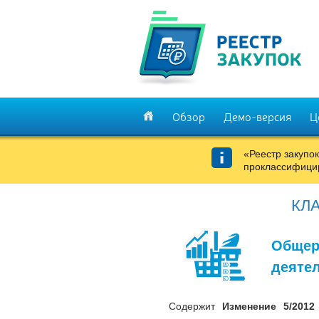
Обзор
Демо-версия
Ц
«Реестр закупо
проклассифицир
КЛА
Общер
деятел
Содержит
Изменение 5/201