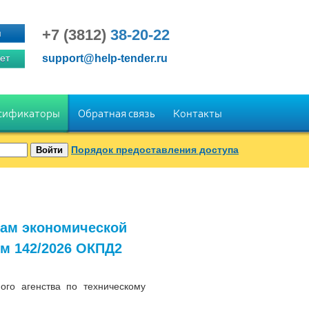
+7 (3812)
38-20-22
я
ет
support@help-tender.ru
сификаторы
Обратная связь
Контакты
Порядок предоставления доступа
дам экономической
ем 142/2026 ОКПД2
го агенства по техническому