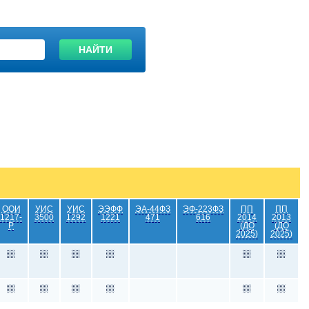
НАЙТИ
ООИ
УИС
УИС
ЭЭФФ
ЭА-44ФЗ
ЭФ-223ФЗ
ПП
ПП
1217-
3500
1292
1221
471
616
2014
2013
Р
(ДО
(ДО
2025)
2025)