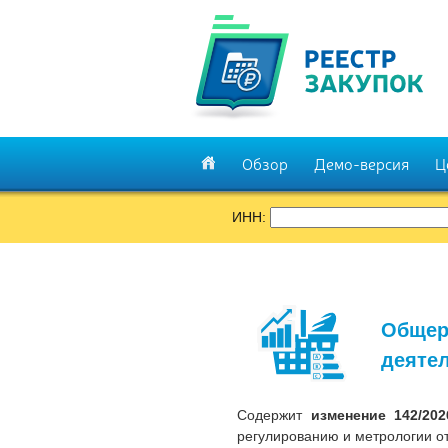
Обзор
Демо-версия
Ц
ИНН:
Общер
деятел
Содержит
изменение 142/20
регулированию и метрологии от