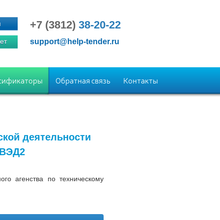
+7 (3812)
38-20-22
я
ет
support@help-tender.ru
сификаторы
Обратная связь
Контакты
ской деятельности
КВЭД2
го агенства по техническому