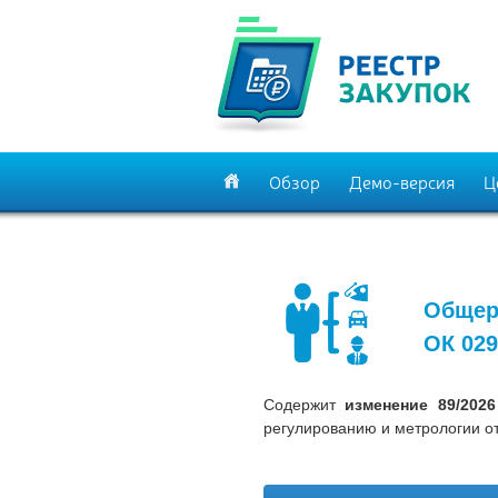
Обзор
Демо-версия
Ц
Общер
ОК 029
Содержит
изменение 89/202
регулированию и метрологии от