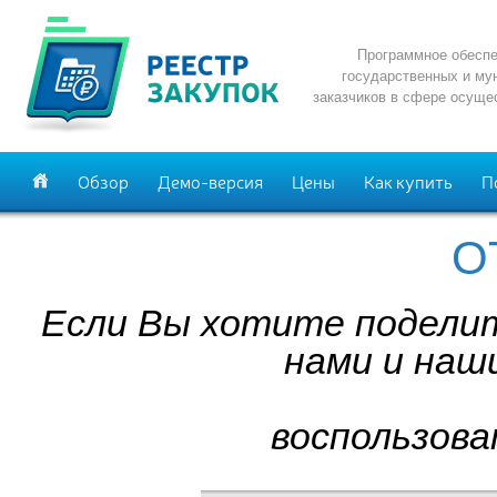
Программное обеспе
государственных и му
заказчиков в сфере осуще
Обзор
Демо-версия
Цены
Как купить
П
О
Если Вы хотите поделит
нами и наш
воспользова