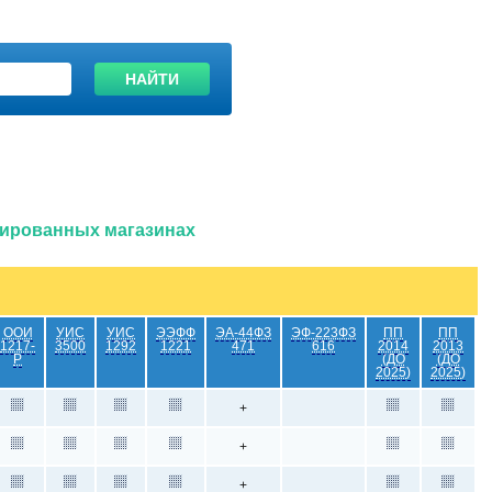
НАЙТИ
изированных магазинах
ООИ
УИС
УИС
ЭЭФФ
ЭА-44ФЗ
ЭФ-223ФЗ
ПП
ПП
1217-
3500
1292
1221
471
616
2014
2013
Р
(ДО
(ДО
2025)
2025)
+
+
+