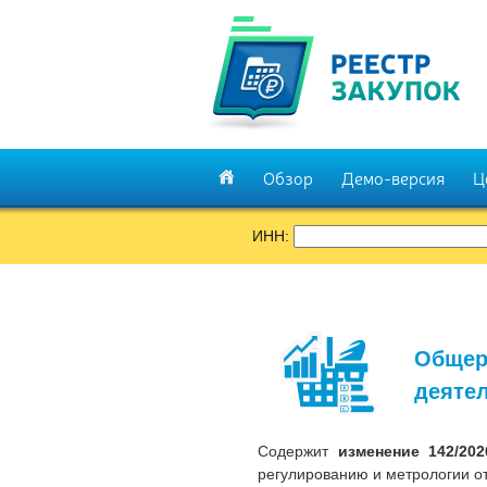
Обзор
Демо-версия
Ц
ИНН:
Общер
деятел
Содержит
изменение 142/20
регулированию и метрологии от