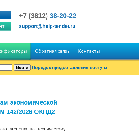
+7 (3812)
38-20-22
я
ет
support@help-tender.ru
сификаторы
Обратная связь
Контакты
Порядок предоставления доступа
дам экономической
ем 142/2026 ОКПД2
го агенства по техническому